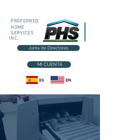
PREFERRED
HOME
SERVICES
INC.
Junta de Directores
MY ACCOUNT
MI CUENTA