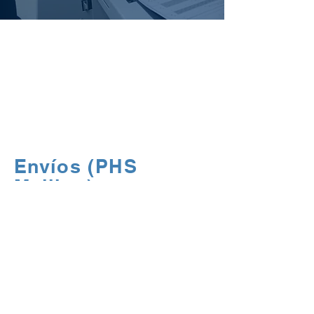
Envíos
(PHS Mailing)
Envío por correo ordinario de
comunicados de la Asociación
a los residentes o titulares.
Envíos (PHS
Mailing)
Envío por correo de comunicados de la
Asociación a los residentes o titulares:
Envío de Convocatorias para
Asambleas
Envíos especiales vía correo regular o
certificado
Envío de Boletines Especiales a los